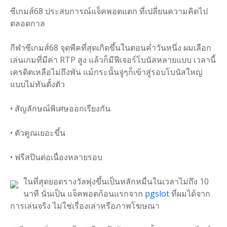
ซีเกมส์68 ประสบการณ์แจ็คพอตแตก ที่เปลี่ยนความคิดไป
ตลอดกาล
กีฬาซีเกมส์68 จุดพีคที่สุดเกิดขึ้นในตอนค่ำวันหนึ่ง ผมเลือก
เล่นเกมที่มีค่า RTP สูง แล้วก็มีฟีเจอร์โบนัสหลายแบบ เวลานี้
เครดิตเหลือไม่ถึงพัน แม้กระนั้นจู่ๆก็เข้าสู่รอบโบนัสใหญ่
แบบไม่ทันตั้งตัว
• สัญลักษณ์พิเศษออกเรียงกัน
• ตัวคูณเยอะขึ้น
• ฟรีสปินต่อเนื่องหลายรอบ
ในที่สุดยอดรางวัลพุ่งขึ้นเป็นหลักหมื่นในเวลาไม่ถึง 10
นาที นั่นเป็น แจ็คพอตก้อนแรกจาก
pgslot
ที่ผมได้จาก
การเล่นจริง ไม่ใช่เรื่องเล่าหรือภาพโฆษณา