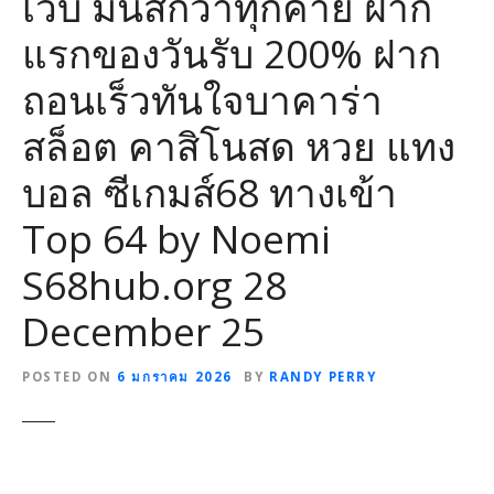
เว็บ มันส์กว่าทุกค่าย ฝาก
แรกของวันรับ 200% ฝาก
ถอนเร็วทันใจบาคาร่า
สล็อต คาสิโนสด หวย แทง
บอล ซีเกมส์68 ทางเข้า
Top 64 by Noemi
S68hub.org 28
December 25
POSTED ON
6 มกราคม 2026
BY
RANDY PERRY