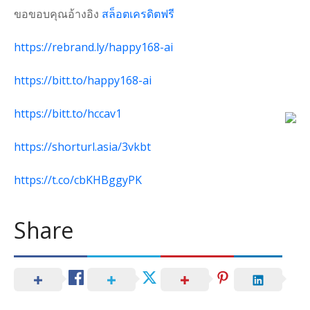
ขอขอบคุณอ้างอิง
สล็อตเครดิตฟรี
https://rebrand.ly/happy168-ai
https://bitt.to/happy168-ai
https://bitt.to/hccav1
https://shorturl.asia/3vkbt
https://t.co/cbKHBggyPK
Share