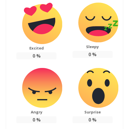
Sleepy
Excited
0
%
0
%
Angry
Surprise
0
%
0
%