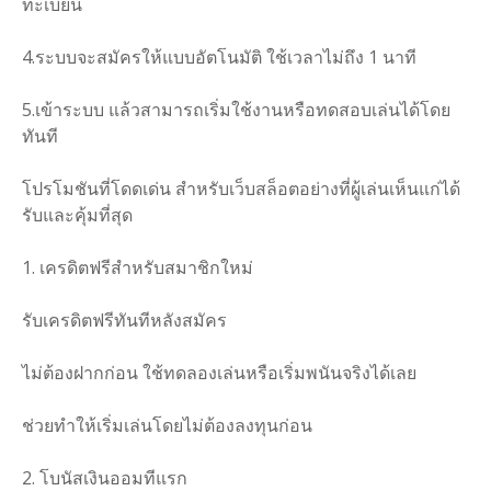
ทะเบียน
4.ระบบจะสมัครให้แบบอัตโนมัติ ใช้เวลาไม่ถึง 1 นาที
5.เข้าระบบ แล้วสามารถเริ่มใช้งานหรือทดสอบเล่นได้โดย
ทันที
โปรโมชันที่โดดเด่น สำหรับเว็บสล็อตอย่างที่ผู้เล่นเห็นแก่ได้
รับและคุ้มที่สุด
1. เครดิตฟรีสำหรับสมาชิกใหม่
รับเครดิตฟรีทันทีหลังสมัคร
ไม่ต้องฝากก่อน ใช้ทดลองเล่นหรือเริ่มพนันจริงได้เลย
ช่วยทำให้เริ่มเล่นโดยไม่ต้องลงทุนก่อน
2. โบนัสเงินออมทีแรก