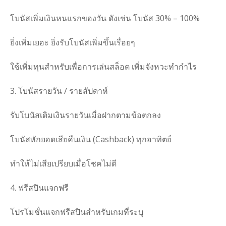
โบนัสเพิ่มเงินหนแรกของวัน ดังเช่น โบนัส 30% – 100%
ยิ่งเพิ่มเยอะ ยิ่งรับโบนัสเพิ่มขึ้นเรื่อยๆ
ใช้เพิ่มทุนสำหรับเพื่อการเล่นสล็อต เพิ่มจังหวะทำกำไร
3. โบนัสรายวัน / รายสัปดาห์
รับโบนัสเติมเงินรายวันเมื่อฝากตามข้อตกลง
โบนัสหักยอดเสียคืนเงิน (Cashback) ทุกอาทิตย์
ทำให้ไม่เสียเปรียบเมื่อโชคไม่ดี
4. ฟรีสปินแจกฟรี
โปรโมชั่นแจกฟรีสปินสำหรับเกมที่ระบุ