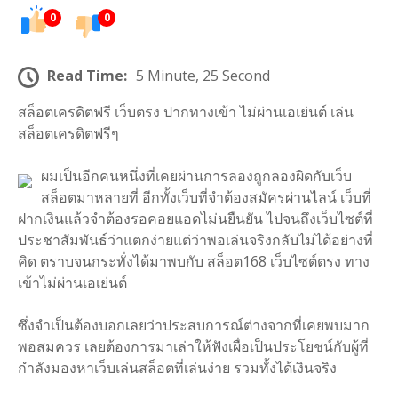
0
0
Read Time:
5 Minute, 25 Second
สล็อตเครดิตฟรี เว็บตรง ปากทางเข้า ไม่ผ่านเอเย่นต์ เล่น
สล็อตเครดิตฟรีๆ
ผมเป็นอีกคนหนึ่งที่เคยผ่านการลองถูกลองผิดกับเว็บ
สล็อตมาหลายที่ อีกทั้งเว็บที่จำต้องสมัครผ่านไลน์ เว็บที่
ฝากเงินแล้วจำต้องรอคอยแอดไม่นยืนยัน ไปจนถึงเว็บไซต์ที่
ประชาสัมพันธ์ว่าแตกง่ายแต่ว่าพอเล่นจริงกลับไม่ได้อย่างที่
คิด ตราบจนกระทั่งได้มาพบกับ สล็อต168 เว็บไซต์ตรง ทาง
เข้าไม่ผ่านเอเย่นต์
ซึ่งจำเป็นต้องบอกเลยว่าประสบการณ์ต่างจากที่เคยพบมาก
พอสมควร เลยต้องการมาเล่าให้ฟังเผื่อเป็นประโยชน์กับผู้ที่
กำลังมองหาเว็บเล่นสล็อตที่เล่นง่าย รวมทั้งได้เงินจริง