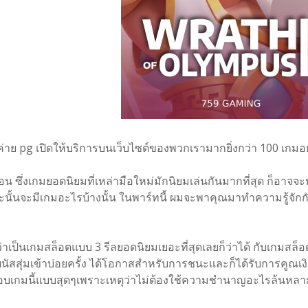
ค่าย pg เปิดให้บริการบนเว็บไซต์ของพวกเรามากยิ่งกว่า 100 เกมอยู
อน ซึ่งเกมยอดนิยมที่เหล่ามือใหม่มักนิยมเล่นกันมากที่สุด ก็อาจจะ
ะนั้นจะมีเกมอะไรบ้างนั้น ในพาร์ทนี้ ผมจะพาคุณมาทำความรู้จัก
ว่าเป็นเกมสล็อตแบบ 3 รีลยอดนิยมเยอะที่สุดเลยก็ว่าได้ กับเกมสล็อต
นัสสุ่มเข้าบ่อยครั้ง ได้โอกาสสำหรับการชนะและก็ได้รับการคูณเงิน
อบเกมนี้แบบสุดๆเพราะเหตุว่าไม่ต้องใช้ความชำนาญอะไรล้นหลาม 