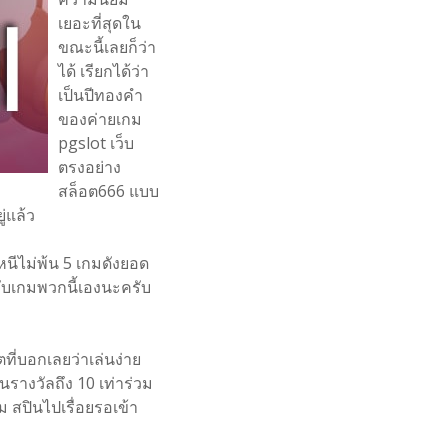
เยอะที่สุดใน
ขณะนี้เลยก็ว่า
ได้ เรียกได้ว่า
เป็นปีทองคำ
ของค่ายเกม
pgslot เว็บ
ตรงอย่าง
สล็อต666 แบบ
่แล้ว
หนีไม่พ้น 5 เกมดังยอด
กับเกมพวกนี้เองนะครับ
ที่บอกเลยว่าเล่นง่าย
รางวัลถึง 10 เท่าร่วม
สปินไปเรื่อยรอเข้า