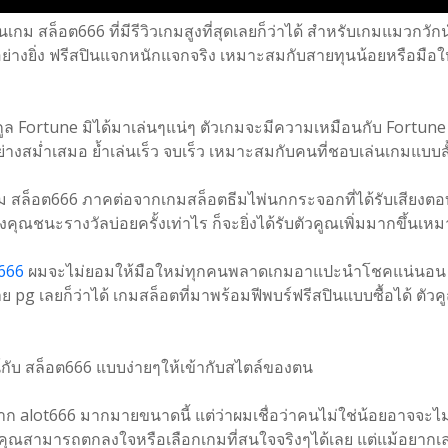
็นเกม สล็อต666 ที่มีรีวิวเกมสูงที่สุดเลยก็ว่าได้ สำหรับเกมแมวก
อย่างยิ่ง ฟรีสปินแจกหนักแจกจริง เหมาะสมกับสายทุนน้อยหรือมือให
ูล Fortune มิได้มาเล่นๆแน่ๆ ตัวเกมจะมีความเหมือนกับ Fortune
างสม่ำเสมอ ย้ำเล่นเร็ว จบเร็ว เหมาะสมกับคนที่ชอบเล่นเกมแบบสั
 สล็อต666 ภาคต่อจากเกมสล็อตธีมไพ่นกกระจอกที่ได้รับเสียงตอบร
คุณชนะรางวัลบ่อยครั้งเท่าไร ก็จะยิ่งได้รับตัวคูณเพิ่มมากขึ้นเห
666
ผมจะไม่ยอมให้มือใหม่ทุกคนพลาดเกมอาแปะนำโชคแน่นอน เน
่าย pg เลยก็ว่าได้ เกมสล็อตที่มาพร้อมฟีพบร์ฟรีสปินแบบซื้อได้ ตัว
กับ สล็อต666 แบบง่ายๆให้เข้ากับสไตล์ของตน
จาก alot666 มากมายขนาดนี้ แต่ว่าผมเชื่อว่าคนไม่ใช่น้อยอาจจะไม
่งคุณสามารถตกลงใจหรือเลือกเกมที่สนใจจริงๆได้เลย แต่แม้อยากเ