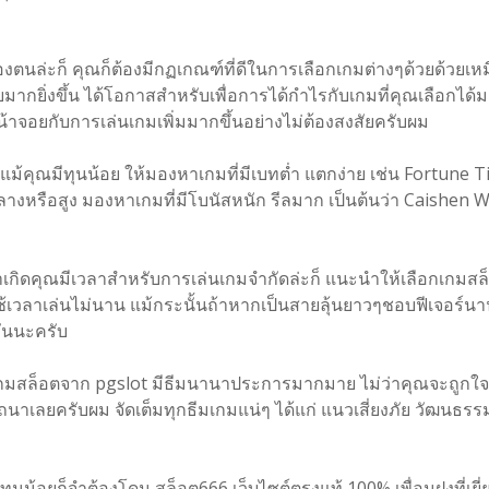
ตนล่ะก็ คุณก็ต้องมีกฏเกณฑ์ที่ดีในการเลือกเกมต่างๆด้วยด้วยเหม
ยมากยิ่งขึ้น ได้โอกาสสำหรับเพื่อการได้กำไรกับเกมที่คุณเลือกได้ม
น้าจอยกับการเล่นเกมเพิ่มมากขึ้นอย่างไม่ต้องสงสัยครับผม
ม้คุณมีทุนน้อย ให้มองหาเกมที่มีเบทต่ำ แตกง่าย เช่น Fortune T
ลางหรือสูง มองหาเกมที่มีโบนัสหนัก รีลมาก เป็นต้นว่า Caishen
าเกิดคุณมีเวลาสำหรับการเล่นเกมจำกัดล่ะก็ แนะนำให้เลือกเกมสล็อตท
กใช้เวลาเล่นไม่นาน แม้กระนั้นถ้าหากเป็นสายลุ้นยาวๆชอบฟีเจอร์น
กันนะครับ
: เกมสล็อตจาก pgslot มีธีมนานาประการมากมาย ไม่ว่าคุณจะถูก
ถนาเลยครับผม จัดเต็มทุกธีมเกมแน่ๆ ได้แก่ แนวเสี่ยงภัย วัฒนธร
ทุนน้อยก็จำต้องโดน สล็อต666 เว็บไซต์ตรงแท้ 100% เพื่อนฝูงที่เยี่