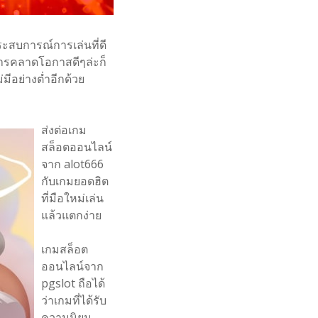
ระสบการณ์การเล่นที่ดี
งการคลาดโอกาสดีๆล่ะก็
มีอย่างต่ำอีกด้วย
ส่งต่อเกม
สล็อตออนไลน์
จาก alot666
กับเกมยอดฮิต
ที่มือใหม่เล่น
แล้วแตกง่าย
เกมสล็อต
ออนไลน์จาก
pgslot ถือได้
ว่าเกมที่ได้รับ
ความนิยม