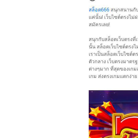
สล็อต666
สนุกสนานกับสล
แค่นั้น! เว็บไซต์ตรงไม่ผ
สมัครเลย!
สนุกกับสล็อตเว็บตรงที่
นั้น สล็อตเว็บไซต์ตรงไม
เราเป็นสล็อตเว็บไซต์ตร
ตัวกลาง เว็บตรงมาตร
ต่างๆมาก ที่สุดของเกม
เกม ส่งตรงเกมแตกง่าย