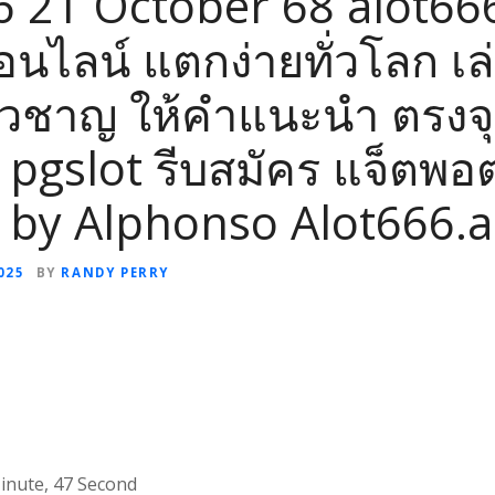
6 21 October 68 alot666
นไลน์ แตกง่ายทั่วโลก เล่
ชี่ยวชาญ ให้คำแนะนำ ตรงจ
 pgslot รีบสมัคร แจ็ตพอต
by Alphonso Alot666.al
2025
BY
RANDY PERRY
inute, 47 Second