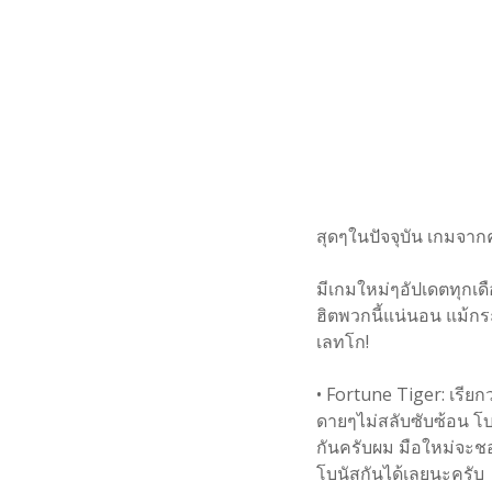
สุดๆในปัจจุบัน เกมจาก
มีเกมใหม่ๆอัปเดตทุกเดื
ฮิตพวกนี้แน่นอน แม้กร
เลทโก!
• Fortune Tiger: เรียก
ดายๆไม่สลับซับซ้อน โบ
กันครับผม มือใหม่จะช
โบนัสกันได้เลยนะครับ