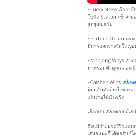
• Lucky Neko: ถือว่าเป
โบนัส Scatter เข้าง่าย
สุดๆเลยครับ
• Fortune Ox: เกมตระก
มีการแจกรางวัลใหญ่อย่
• Mahjong Ways 2: เกม
มาพร้อมตัวคูณตลอด ยิ่ง
• Caishen Wins:
สล็อต
นิยมอันดับที่หนึ่งของค
เล่นง่ายได้เงินจริง
เลือกเกมสล็อตออนไลน์
ถึงแม้ว่าผมจะรีวิวเกม
เสนอแนะก็ได้ขอรับ ซึ