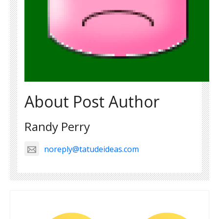
About Post Author
Randy Perry
noreply@tatudeideas.com