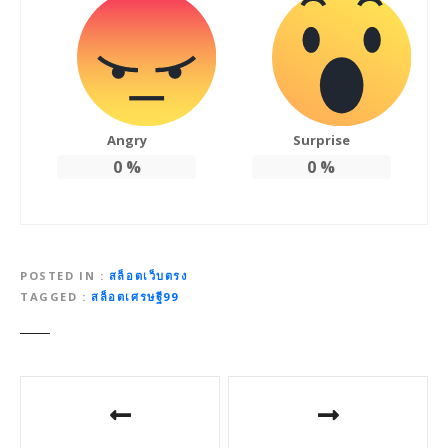
Angry
Surprise
0
%
0
%
POSTED IN
สล็อตเว็บตรง
TAGGED
สล็อตเศรษฐี99
แ
น