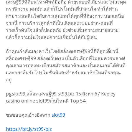
เศรษฐี99ที่ดีบนโทรศัพท์มือถือ ด้วยระบบที่เถียรและไม่สะดุด
กราฟิกงาม คมชัด แล้วก็โปรโมชั่นที่น่าสนใจ ทำให้ท่าน
สามารถเพลินใจกับการเล่นเกมได้ทุกที่ที่ต้องการ นอกเหนือ
จากนี้ การบริการลูกค้าที่เป็นเลิศและระบบฝาก-ถอนที่
รวดเร็วทันใจแล้วก็ปลอดภัย ยังช่วยเพิ่มความสบายสบาย
แล้วก็ความมั่นใจและความเชื่อมั่นให้กับผู้เล่น
ถ้าคุณกำลังมองหาเว็บไซต์สล็อตเศรษฐี99ที่ดีที่สุดเดี๋ยวนี้
สล็อตเศรษฐี99 สล็อตเว็บตรง เป็นตัวเลือกที่ไม่สมควรพลาด!
คุณสามารถลงทะเบียนสมัครสมาชิกและเริ่มเล่นเกมได้ทันที
และอย่าลืมรับโปรโมชั่นพิเศษสำหรับสมาชิกใหม่ที่รอคุณ
อยู่
pgslot99 สล็อตเศรษฐี99 st99.biz 15 สิงหา 67 Keeley
casino online slot99เว็บไหนดี Top 54
ขอขอบคุณอ้างอิงจาก
slot99
https://bit.ly/st99-biz