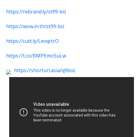
https://rebrand.ly/st99-biz
https://wow.in.th/st99-biz
https://cutt.ly/LevqctrO
https://t.co/BMPEmo5uLw
https://shorturl.asia/q9boL