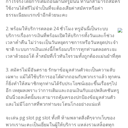
กำไรจริงโดยการเติมถอนผ่านทรูมันนี่ ท่านก็สามารถสมัคร
ใช้งานได้ฟรีไม่จำเป็นที่จะต้องเสียค่าสมัครหรือค่า
ธรรมเนียมแรกเข้าอีกด้วยนะคะ
2. พร้อมให้บริการตลอด 24 ชั่วโมง ทรูมันนี่เป็นระบบ
บริการเรื่องการเงินที่พร้อมเปิดให้บริการทั้งวันและก็ช่วง
เวลาค่ำคืน ไม่ว่าจะเป็นวันหยุดราชการหรือวันหยุดประจำ
ชาติ ระบบการเงินแห่งนี้ก็พร้อมบริการทุกท่านตลอดระยะ
เวลาด้วยออโต้ ล้ำสมัยที่เร็วทันใจรวมทั้งถูกต้องแม่นยำที่สุด
3. สมัครไม่มีอันตราย รักษาข้อมูลส่วนตัวจะเป็นความลับ
เฉพาะ แม้ได้ใช้บริการออโต้ฝากถอนกับพวกเราแล้ว ทุกคน
ก็ยิ่งทำให้สมาชิกทุกท่านได้รับประโยชน์เยอะขึ้นเรื่อยๆไป
อีก เหตุผลเพราะว่าการเติมและถอนเงินกับแอปพลิเคชันทรู
มันนี่วอลเล็ตนั้นจะสามารถคุ้มครองปกป้องข้อมูลส่วนตัว
และไม่มีโอกาสที่พวกท่านจะโดนโกงอย่างแน่แท้
จะเล่น pg slot pg slot ทั้งที ห้ามพลาดสิ่งดีๆจากเว็บของ
พวกเรานะคะเป็นเยี่ยมในผู้ให้บริการ แหล่งรวมสล็อตทุก