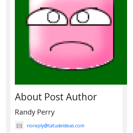
About Post Author
Randy Perry
noreply@tatudeideas.com