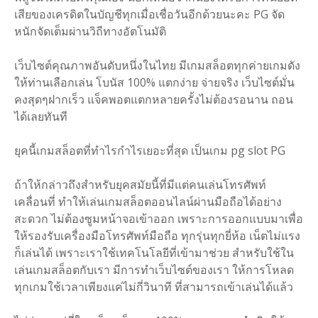
เสียของเครดิตในบัญชีทุกเมื่อเชื่อวันอีกด้วยนะคะ PG จัด
หนักจัดเต็มผ่านวิถีทางอัตโนมัติ
เว็บไซต์คุณภาพอันดับหนึ่งในไทย มีเกมสล็อตทุกค่ายเกมดัง
ให้ท่านเลือกเล่น โบนัส 100% แตกง่าย จ่ายจริง เว็บไซต์มั่น
คงสุดๆฝากเร็ว แจ็คพอตแตกหลายครั้งไม่ต้องรอนาน ถอน
ได้เลยทันที
ยุคนี้เกมสล็อตที่ทำไรกำไรเยอะที่สุด เป็นเกม pg slot PG
ถ้าให้กล่าวถึงสำหรับยุคสมัยนี้ที่มีแต่คนเล่นโทรศัพท์
เคลื่อนที่ ทำให้เล่นเกมสล็อตออนไลน์ผ่านมือถือได้อย่าง
สะดวก ไม่ต้องซูมหน้าจอเข้าออก เพราะการออกแบบมาเพื่อ
ให้รองรับเครื่องมือโทรศัพท์มือถือ ทุกรุ่นทุกยี่ห้อ เน็ตไม่แรง
ก็เล่นได้ เพราะเราใช้เทคโนโลยีที่เข้ามาช่วย สำหรับใช้ใน
เล่นเกมสล็อตกับเรา มีการทำเว็บไซต์ของเรา ให้การโหลด
ทุกเกมใช้เวลาเพียงแค่ไม่กี่วินาที ที่สามารถเข้าเล่นได้แล้ว