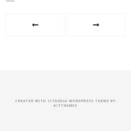
แ
น
ะ
แ
น
ว
เ
รื่
CREATED WITH CITADELA WORDPRESS THEME BY
AITTHEMES
อ
ง