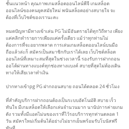
ชั้นแนวหน้า คุณภาพเกมสล็อตออนไลน์พีจี เกมสล็อต
ออนไลน์ของคนยุคสมัยใหม่ พนันสล็อตอย่างสบายใจ จะ
ต้องที่เว็บไซต์ของเรานะคะ
หมดปัญหามีทางเข้าเล่น PG ไม่มีอันตรายได้ทุกวิถีทาง เพียง
แค่คลิกทำรายการเพียงแค่ครั้งเดียว แม้ว่าทุกท่านไม่
ต้องการที่จะอยากพลาด การเล่นเกมสล็อตออนไลน์บนมือ
ถือแล้วล่ะก็ สมัครเป็นสมาชิกกับเราได้เลย เว็บไซต์สล็อต
ออนไลน์ที่เหมาะสมที่สุดในช่วงเวลานี้ รองรับการฝากถอน
ออโต้ผ่านทางแบงค์ทุกช่องทางแบงค์ สบายที่สุดไม่ต้องเดิน
ทางให้เสียเวลาทำเงิน
ปากทางเข้าpg PG ฝากถอนสบาย ถอนได้ตลอด 24 ชั่วโมง
ที่สำคัญบริการฝากถอนต้องเป็นระบบอัตโนมัติ สบาย เร็ว
ทันใจ มีเกมสล็อตให้เลือกเล่นจำนวนมาก นานัปการค่ายเกม
ดัง รวมทั้งมีแอดไม่นของเราที่ไว้รอบริการทุกท่านตลอด 1
วัน สมัครใหม่เริ่มต้นได้อย่างไม่ยากเย็นพร้อมรับโบนัสฟรี
ทันที