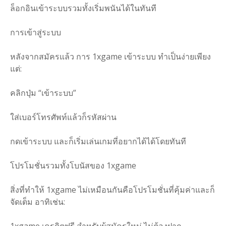
ล็อกอินเข้าระบบรวมทั้งเริ่มพนันได้ในทันที
การเข้าสู่ระบบ
หลังจากสมัครแล้ว การ 1xgame เข้าระบบ ทำเป็นง่ายเพียง
แต่:
คลิกปุ่ม “เข้าระบบ”
ใส่เบอร์โทรศัพท์แล้วก็รหัสผ่าน
กดเข้าระบบ และก็เริ่มเล่นเกมที่อยากได้ได้โดยทันที
โปรโมชั่นรวมทั้งโบนัสของ 1xgame
สิ่งที่ทำให้ 1xgame ไม่เหมือนกันคือโปรโมชั่นที่คุ้มค่าและก็
จัดเต็ม อาทิเช่น: