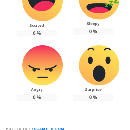
Sleepy
Excited
0
%
0
%
Angry
Surprise
0
%
0
%
POSTED IN
1XGAMETH.COM