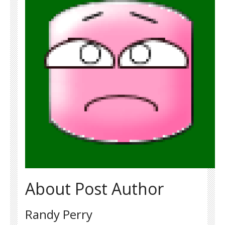
About Post Author
Randy Perry