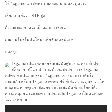
ใช้ 1xgame เครดิตฟรี ทดลองเกมก่อนลงทุนจริง
เลือกเกมที่มีค่า RTP สูง
ตั้งงบและก็กำหนดเป้าหมายการเล่น
ติดตามโปรโมชั่นใหม่ๆเพื่อรับสิทธิพิเศษ
บทสรุป
1xgame เป็นแพลตฟอร์มเดิมพันศูนย์รวมครบอีกทั้ง
สล็อต คาสิโน กีฬา รวมทั้งเกมยิงปลา การ 1xgame
สมัคร ทำเป็นง่าย ระบบ 1xgame เข้าระบบ เร็วทันใจ
ปลอดภัย พร้อม 1xgame เครดิตฟรี ที่เพิ่มความคุ้มราคาให้
แก่ผู้เล่น หากคุณกำลังมองหาเว็บเดิมพันที่ตอบโจทย์ทั้ง
ความสนุกสนานและความปลอดภัย 1xgame เป็นหนทางที่
ไม่ควรพลาด