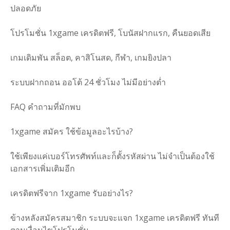
ปลอดภัย
โปรโมชั่น 1xgame เครดิตฟรี, โบนัสฝากแรก, คืนยอดเสีย
เกมเดิมพัน สล็อต, คาสิโนสด, กีฬา, เกมยิงปลา
ระบบฝากถอน ออโต้ 24 ชั่วโมง ไม่มีอย่างต่ำ
FAQ คำถามที่มักพบ
1xgame สมัคร ใช้ข้อมูลอะไรบ้าง?
ใช้เพียงแค่เบอร์โทรศัพท์และก็ตั้งรหัสผ่าน ไม่จำเป็นต้องใช้
เอกสารเพิ่มเติมอีก
เครดิตฟรีจาก 1xgame รับอย่างไร?
ข้างหลังสมัครสมาชิก ระบบจะแจก 1xgame เครดิตฟรี ทันที