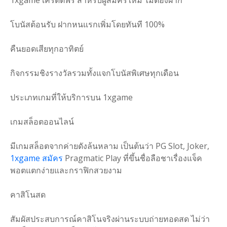
1xgame เครดิตฟรี สำหรับผู้สมัครใหม่ ไม่ต้องฝาก
โบนัสต้อนรับ ฝากหนแรกเพิ่มโดยทันที 100%
คืนยอดเสียทุกอาทิตย์
กิจกรรมชิงรางวัลรวมทั้งแจกโบนัสพิเศษทุกเดือน
ประเภทเกมที่ให้บริการบน 1xgame
เกมสล็อตออนไลน์
มีเกมสล็อตจากค่ายดังล้นหลาม เป็นต้นว่า PG Slot, Joker,
1xgame สมัคร
Pragmatic Play ที่ขึ้นชื่อลือชาเรื่องแจ็ค
พอตแตกง่ายและกราฟิกสวยงาม
คาสิโนสด
สัมผัสประสบการณ์คาสิโนจริงผ่านระบบถ่ายทอดสด ไม่ว่า