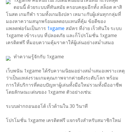
1xgame คือหนึ่งในเว็บเดิมพันออนไลน์ที่มาแรงที่สุด
ตอนนี้ ด้วยระบบที่ทันสมัย ครอบคลุมอีกทั้ง สล็อต คาสิ
โนสด เกมกีฬา รวมทั้งเกมยิงปลา เหมาะกับผู้เล่นทุกกลุ่มที่
มองหาความสนุกพร้อมผลตอบแทนที่คุ้ม ข้อดีของ
แพลตฟอร์มเป็นการ
1xgame
สมัคร ที่ง่าย เร็วทันใจ ระบบ
1xgame เข้าระบบ ที่ปลอดภัย และก็โปรโมชั่น 1xgame
เครดิตฟรี ที่มอบความคุ้มราคาให้ผู้เล่นอย่างสม่ำเสมอ
ทำความรู้จักกับ 1xgame
เว็บพนัน 1xgame ได้รับความนิยมอย่างสม่ำเสมอเพราะเหตุ
ว่าเป็นแหล่งรวมเกมคุณภาพจากค่ายดังระดับโลก พร้อม
การให้บริการที่ตอบปัญหาผู้เล่นทั้งมือใหม่รวมทั้งมืออาชีพ
โดยลักษณะเด่นของ 1xgame ตัวอย่างเช่น:
ระบบฝากถอนออโต้ เร็วด้านใน 30 วินาที
โปรโมชั่น 1xgame เครดิตฟรี แจกจริงสำหรับสมาชิกใหม่