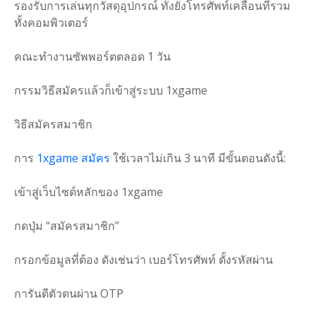
รองรับการเล่นทุกวัสดุอุปกรณ์ ทั้งยังโทรศัพท์เคลื่อนที่รวม
ทั้งคอมพิวเตอร์
คณะทำงานซัพพอร์ตตลอด 1 วัน
กรรมวิธีสมัครแล้วก็เข้าสู่ระบบ 1xgame
วิธีสมัครสมาชิก
การ
1xgame สมัคร
ใช้เวลาไม่เกิน 3 นาที มีขั้นตอนดังนี้:
เข้าสู่เว็บไซต์หลักของ 1xgame
กดปุ่ม “สมัครสมาชิก”
กรอกข้อมูลที่ต้อง ดังเช่นว่า เบอร์โทรศัพท์ ตั้งรหัสผ่าน
การันตีตัวตนผ่าน OTP