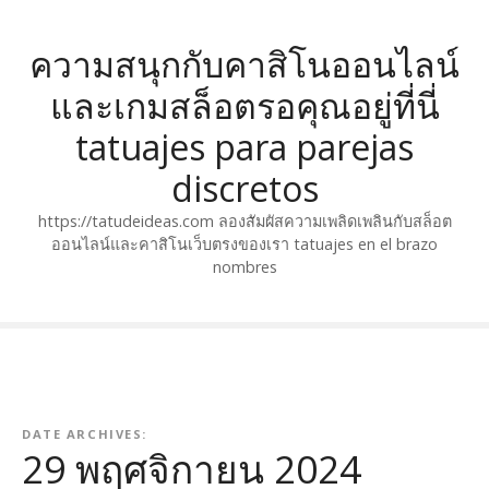
S
k
ความสนุกกับคาสิโนออนไลน์
i
p
และเกมสล็อตรอคุณอยู่ที่นี่
t
tatuajes para parejas
o
c
discretos
o
n
https://tatudeideas.com ลองสัมผัสความเพลิดเพลินกับสล็อต
ออนไลน์และคาสิโนเว็บตรงของเรา tatuajes en el brazo
t
nombres
e
n
t
DATE ARCHIVES:
29 พฤศจิกายน 2024