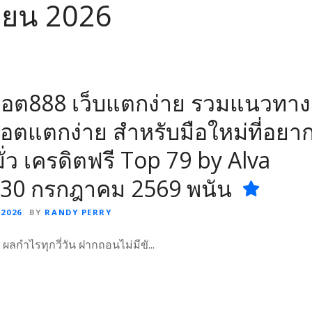
นายน 2026
ล็อต888 เว็บแตกง่าย รวมแนวทาง
็อตแตกง่าย สำหรับมือใหม่ที่อยา
มั่ว เครดิตฟรี Top 79 by Alva
 30 กรกฎาคม 2569 พนัน
 2026
BY
RANDY PERRY
ลกำไรทุกวี่วัน ฝากถอนไม่มีขั...