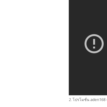
2. โปรโมชั่น aden168 เ