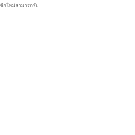
มาชิกใหม่สามารถรับ