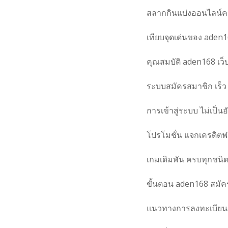
สลากกินแบ่งออนไลน์
เทียบจุดเด่นของ aden16
คุณสมบัติ aden168 เว็บ
ระบบสมัครสมาชิก เร็ว อ
การเข้าสู่ระบบ ไม่เป็
โปรโมชั่น แจกเครดิตฟรี
เกมเดิมพัน ครบทุกชนิด
ขั้นตอน aden168 สมัคร
แนวทางการลงทะเบียน