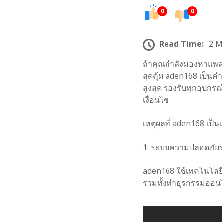
0
0
Read Time:
2 M
ถ้าคุณกำลังมองหาแพลต
สุดคุ้ม aden168 เป็น
สูงสุด รองรับทุกอุปกร
เงื่อนไข
เหตุผลที่ aden168 เป็นเ
1. ระบบความปลอดภัยร
aden168 ใช้เทคโนโลยี 
รวมทั้งทำธุรกรรมออนไล