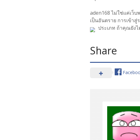
aden168 ไม่ใช่แค่เว็บพ
เป็นอันตราย การเข้าสู่
ประเภท ถ้าคุณยังไ
Share
Facebo