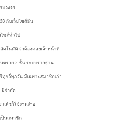
ครบวงจร
8 กับเว็บไซต์อื่น
ไซต์ทั่วไป
ัตโนมัติ จำต้องคอยเจ้าหน้าที่
นอันตราย 2 ชั้น ระบบรากฐาน
ทุกวี่ทุกวัน มีเฉพาะสมาชิกเก่า
 มีจำกัด
 แล้วก็ใช้งานง่าย
เป็นสมาชิก