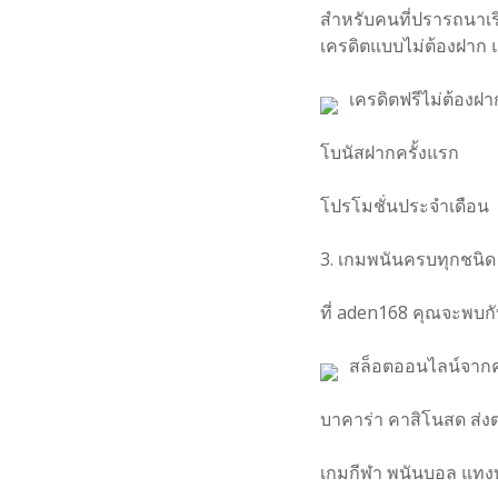
สำหรับคนที่ปรารถนาเริ
เครดิตแบบไม่ต้องฝาก 
เครดิตฟรีไม่ต้องฝา
โบนัสฝากครั้งแรก
โปรโมชั่นประจำเดือน
3. เกมพนันครบทุกชนิด
ที่ aden168 คุณจะพบกั
สล็อตออนไลน์จากค่
บาคาร่า คาสิโนสด ส่
เกมกีฬา พนันบอล แทง