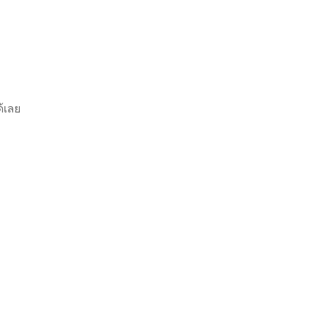
ด้เลย