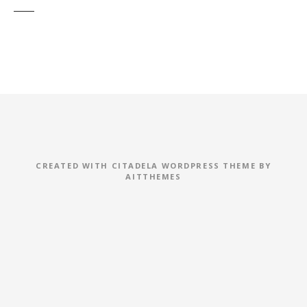
CREATED WITH CITADELA WORDPRESS THEME BY
AITTHEMES