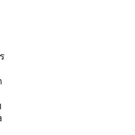
คร
ก
บ
a