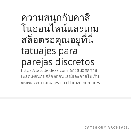
S
k
ความสนุกกับคาสิ
i
p
โนออนไลน์และเกม
t
สล็อตรอคุณอยู่ที่นี่
o
c
tatuajes para
o
parejas discretos
n
t
https://tatudeideas.com ลองสัมผัสความ
e
เพลิดเพลินกับสล็อตออนไลน์และคาสิโนเว็บ
n
ตรงของเรา tatuajes en el brazo nombres
t
CATEGORY ARCHIVES: