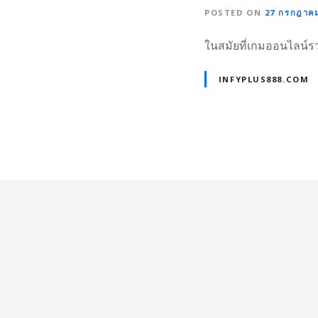
POSTED ON
27 กรกฎาค
ในสมัยที่เกมออนไลน์รว
INFYPLUS888.COM