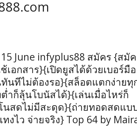
s888.com
 15 June infyplus88 สมัคร {สมั
ใช้เอกสาร}{เปิดยูสได้ด้วยเบอร์มือ
ล่นทันทีไม่ต้องรอ}{สล็อตแตกง่ายทุ
่ำก็ลุ้นโบนัสได้}{เล่นเมื่อไหร่ก็
ิโนสดไม่มีสะดุด}{ถ่ายทอดสดแบ
{แทงไว จ่ายจริง} Top 64 by Mair