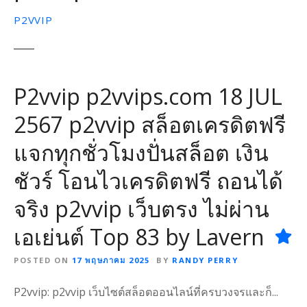
P2VVIP
P2vvip p2vvips.com 18 JUL
2567 p2vvip สล็อตเครดิตฟรี
แจกทุกชั่วโมงปั่นสล็อต เงิน
ชัวร์ โอนไวเครดิตฟรี ถอนได้
จริง p2vvip เว็บตรง ไม่ผ่าน
เอเย่นต์ Top 83 by Lavern
POSTED ON
17 พฤษภาคม 2025
BY
RANDY PERRY
P2vvip: p2vvip เว็บไซต์สล็อตออนไลน์ที่ครบวงจรและก็...