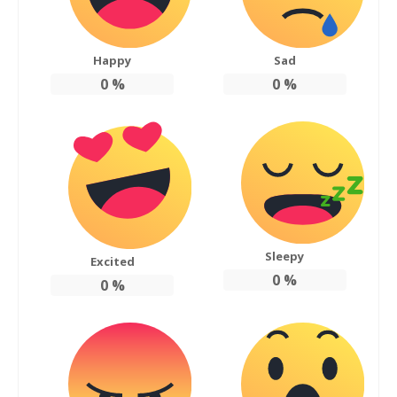
Happy
Sad
0
%
0
%
Sleepy
Excited
0
%
0
%