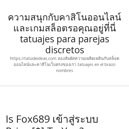
S
k
ความสนุกกับคาสิโนออนไลน์
i
p
และเกมสล็อตรอคุณอยู่ที่นี่
t
tatuajes para parejas
o
c
discretos
o
n
https://tatudeideas.com ลองสัมผัสความเพลิดเพลินกับสล็อต
ออนไลน์และคาสิโนเว็บตรงของเรา tatuajes en el brazo
t
nombres
e
n
t
Is Fox689 เข้าสู่ระบบ