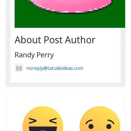
About Post Author
Randy Perry
noreply@tatudeideas.com