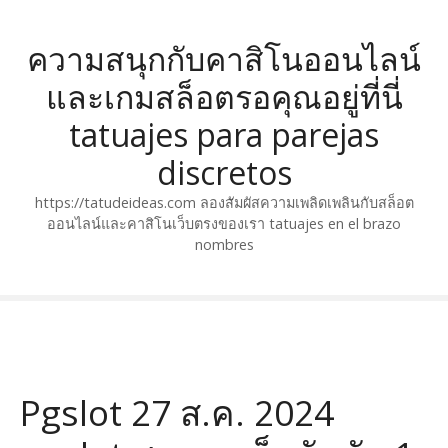
S
k
ความสนุกกับคาสิโนออนไลน์
i
p
และเกมสล็อตรอคุณอยู่ที่นี่
t
tatuajes para parejas
o
c
discretos
o
n
https://tatudeideas.com ลองสัมผัสความเพลิดเพลินกับสล็อต
ออนไลน์และคาสิโนเว็บตรงของเรา tatuajes en el brazo
t
nombres
e
n
t
Pgslot 27 ส.ค. 2024