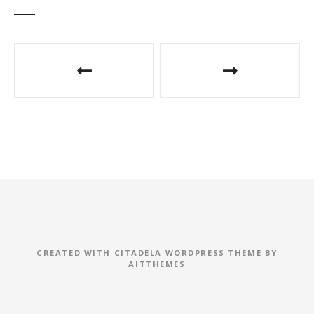
แ
น
ะ
แ
น
ว
เ
รื่
CREATED WITH CITADELA WORDPRESS THEME BY
AITTHEMES
อ
ง