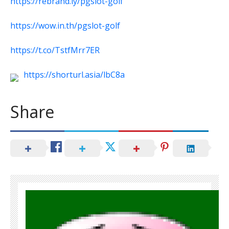
https://rebrand.ly/pgslot-golf
https://wow.in.th/pgslot-golf
https://t.co/TstfMrr7ER
https://shorturl.asia/lbC8a
Share