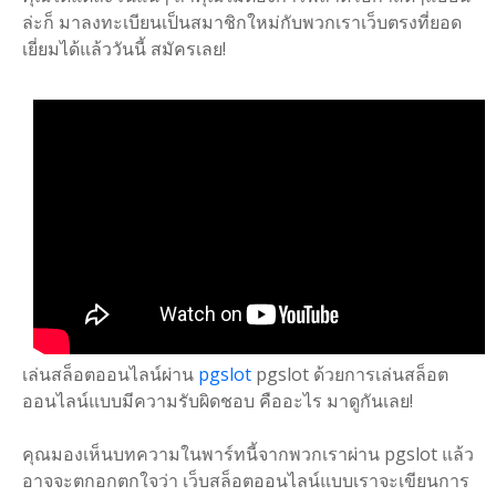
ล่ะก็ มาลงทะเบียนเป็นสมาชิกใหม่กับพวกเราเว็บตรงที่ยอด
เยี่ยมได้แล้ววันนี้ สมัครเลย!
เล่นสล็อตออนไลน์ผ่าน
pgslot
pgslot ด้วยการเล่นสล็อต
ออนไลน์แบบมีความรับผิดชอบ คืออะไร มาดูกันเลย!
คุณมองเห็นบทความในพาร์ทนี้จากพวกเราผ่าน pgslot แล้ว
อาจจะตกอกตกใจว่า เว็บสล็อตออนไลน์แบบเราจะเขียนการ