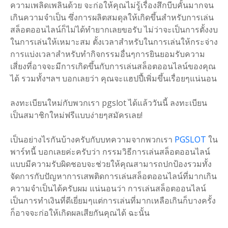
ความเพลิดเพลินด้วย จะก่อให้คุณไม่รู้เรื่องสึกบีบคั้นมากจน
เกินความจำเป็น ซึ่งการผลิตสมดุลให้เกิดขึ้นสำหรับการเล่น
สล็อตออนไลน์ก็ไม่ได้ทำยากเลยขอรับ ไม่ว่าจะเป็นการตั้งงบ
ในการเล่นให้เหมาะสม ตั้งเวลาสำหรับในการเล่นให้กระจ่าง
การแบ่งเวลาสำหรับทำกิจกรรมอื่นๆการยินยอมรับความ
เสี่ยงที่อาจจะมีการเกิดขึ้นกับการเล่นสล็อตออนไลน์ของคุณ
ได้ รวมทั้งฯลฯ บอกเลยว่า คุณจะแฮปปี้เพิ่มขึ้นเรื่อยๆแน่นอน
ลงทะเบียนใหม่กับพวกเรา pgslot ได้แล้ววันนี้ ลงทะเบียน
เป็นสมาชิกใหม่ฟรีแบบง่ายๆสมัครเลย!
เป็นอย่างไรกันบ้างครับกับบทความจากพวกเรา
PGSLOT
ใน
พาร์ทนี้ บอกเลยค่ะครับว่า กรรมวิธีการเล่นสล็อตออนไลน์
แบบมีความรับผิดชอบจะช่วยให้คุณสามารถปกป้องรวมทั้ง
จัดการกับปัญหาการเสพติดการเล่นสล็อตออนไลน์ที่มากเกิน
ความจำเป็นได้ครับผม แน่นอนว่า การเล่นสล็อตออนไลน์
เป็นการทำเงินที่ดีเยี่ยมๆแต่การเล่นที่มากเหลือเกินก็บางครั้ง
ก็อาจจะก่อให้เกิดผลเสียกันคุณได้ ฉะนั้น