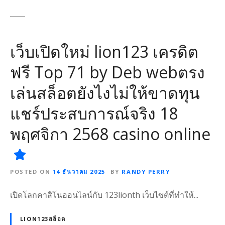
เว็บเปิดใหม่ lion123 เครดิต
ฟรี Top 71 by Deb webตรง
เล่นสล็อตยังไงไม่ให้ขาดทุน
แชร์ประสบการณ์จริง 18
พฤศจิกา 2568 casino online
POSTED ON
14 ธันวาคม 2025
BY
RANDY PERRY
เปิดโลกคาสิโนออนไลน์กับ 123lionth เว็บไซต์ที่ทำให้...
LION123สล็อต