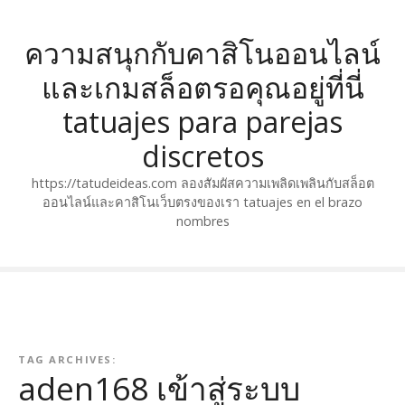
S
k
ความสนุกกับคาสิโนออนไลน์
i
p
และเกมสล็อตรอคุณอยู่ที่นี่
t
tatuajes para parejas
o
c
discretos
o
n
https://tatudeideas.com ลองสัมผัสความเพลิดเพลินกับสล็อต
ออนไลน์และคาสิโนเว็บตรงของเรา tatuajes en el brazo
t
nombres
e
n
t
TAG ARCHIVES:
aden168 เข้าสู่ระบบ