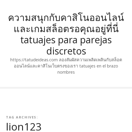
S
k
ความสนุกกับคาสิโนออนไลน์
i
p
และเกมสล็อตรอคุณอยู่ที่นี่
t
tatuajes para parejas
o
c
discretos
o
n
https://tatudeideas.com ลองสัมผัสความเพลิดเพลินกับสล็อต
ออนไลน์และคาสิโนเว็บตรงของเรา tatuajes en el brazo
t
nombres
e
n
t
TAG ARCHIVES:
lion123