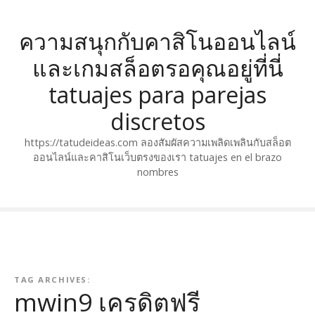
S
k
ความสนุกกับคาสิโนออนไลน์
i
p
และเกมสล็อตรอคุณอยู่ที่นี่
t
tatuajes para parejas
o
c
discretos
o
n
https://tatudeideas.com ลองสัมผัสความเพลิดเพลินกับสล็อต
ออนไลน์และคาสิโนเว็บตรงของเรา tatuajes en el brazo
t
nombres
e
n
t
TAG ARCHIVES:
mwin9 เครดิตฟรี