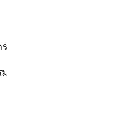
คร
รม