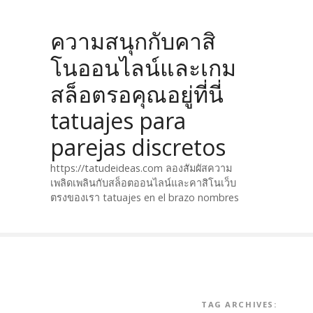
S
k
ความสนุกกับคาสิ
i
p
โนออนไลน์และเกม
t
สล็อตรอคุณอยู่ที่นี่
o
c
tatuajes para
o
parejas discretos
n
t
https://tatudeideas.com ลองสัมผัสความ
e
เพลิดเพลินกับสล็อตออนไลน์และคาสิโนเว็บ
n
ตรงของเรา tatuajes en el brazo nombres
t
TAG ARCHIVES: