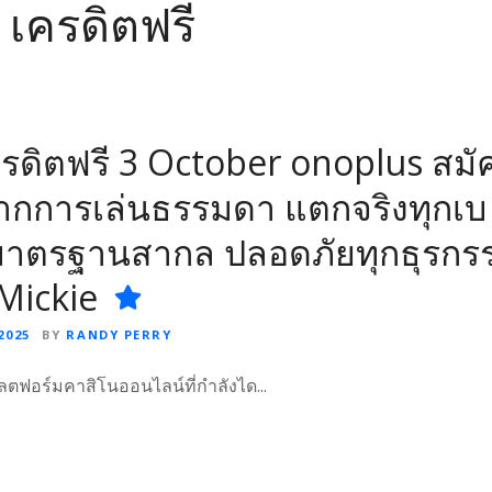
เครดิตฟรี
รดิตฟรี 3 October onoplus สมั
จากการเล่นธรรมดา แตกจริงทุกเบ
มาตรฐานสากล ปลอดภัยทุกธุรกร
Mickie
 2025
BY
RANDY PERRY
ตฟอร์มคาสิโนออนไลน์ที่กำลังได...