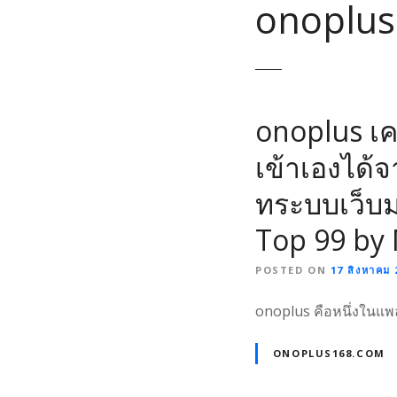
onoplus 
onoplus เค
เข้าเองได้
ทระบบเว็บ
Top 99 by 
POSTED ON
17 สิงหาคม
onoplus คือหนึ่งในแพล
ONOPLUS168.COM