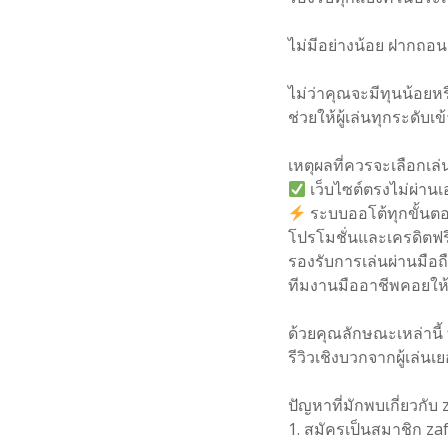
ไม่มีอย่างน้อย ฝากถอ
ไม่ว่าคุณจะมีทุนน้อยห
ช่วยให้ผู้เล่นทุกระดับ
เหตุผลที่ควรจะเลือกเล่
เว็บไซต์ตรงไม่ผ่านเอ
ระบบออโต้ทุกขั้นต
โปรโมชั่นและเครดิตฟรีแ
รองรับการเล่นผ่านมือ
ทีมงานมืออาชีพคอยให้
ด้วยคุณลักษณะเหล่านี้
รีวิวเชิงบวกจากผู้เล่นเ
ปัญหาที่มักพบเกี่ยวกับ
1. สมัครเป็นสมาชิก z