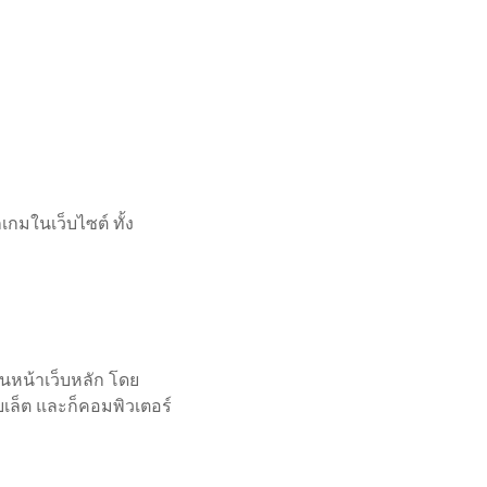
กมในเว็บไซต์ ทั้ง
านหน้าเว็บหลัก โดย
็บเล็ต และก็คอมพิวเตอร์