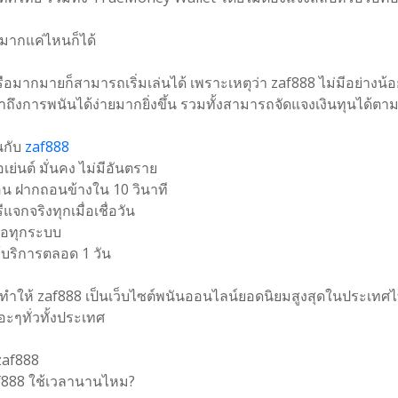
นมากแค่ไหนก็ได้
รือมากมายก็สามารถเริ่มเล่นได้ เพราะเหตุว่า zaf888 ไม่มีอย่า
เข้าถึงการพนันได้ง่ายมากยิ่งขึ้น รวมทั้งสามารถจัดแจงเงินทุนได้ต
นกับ
zaf888
เย่นต์ มั่นคง ไม่มีอันตราย
อน ฝากถอนข้างใน 10 วินาที
จกจริงทุกเมื่อเชื่อวัน
ถือทุกระบบ
บริการตลอด 1 วัน
 ทำให้ zaf888 เป็นเว็บไซต์พนันออนไลน์ยอดนิยมสูงสุดในประเทศไ
ยอะๆทั่วทั้งประเทศ
 zaf888
af888 ใช้เวลานานไหม?