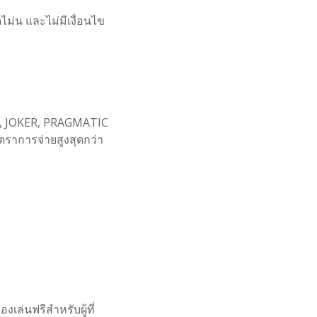
ม่น และไม่มีเงื่อนไข
OT, JOKER, PRAGMATIC
ตราการจ่ายสูงสุดกว่า
เล่นฟรีสำหรับผู้ที่