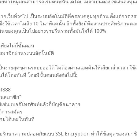
วยทำให้ผู้เล่นสามารถเริ่มต้นพนันได้โดยไม่จำเป็นต้องใช้เงินลงทุ
างจากเว็บทั่วๆไป เป็นระบบอัตโนมัติที่ครอบคลุมทุกด้าน ตั้งแต่การ 
ซึ่งใช้เวลาไม่ถึง 10 วินาทีแค่นั้น อีกทั้งยังมีทีมงานประสิทธิภาพ
มพันของคุณเป็นไปอย่างราบรื่นรวมทั้งมั่นใจได้ 100%
พียงไม่กี่ขั้นตอน
มาชิกผ่านระบบอัตโนมัติ
นง่ายสุดๆผ่านระบบออโต้ ไม่ต้องผ่านแอดมินให้เสียเวล่ำเวลา ใช้เ
นได้โดยทันที โดยมีขั้นตอนดังต่อไปนี้:
af888
ป็นสมาชิก”
ิเช่น เบอร์โทรศัพท์แล้วก็บัญชีธนาคาร
นตีการสมัคร
นเกมได้เลยในทันที
ะบบรักษาความปลอดภัยแบบ SSL Encryption ทำให้ข้อมูลของสมาชิ