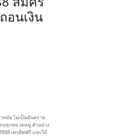
8 สมัคร
งถอนเงิน
ำสมัย ไม่เป็นอันตราย
ครบทุกหมวดหมู่ ตัวอย่าง
f888 เครดิตฟรี แจกให้