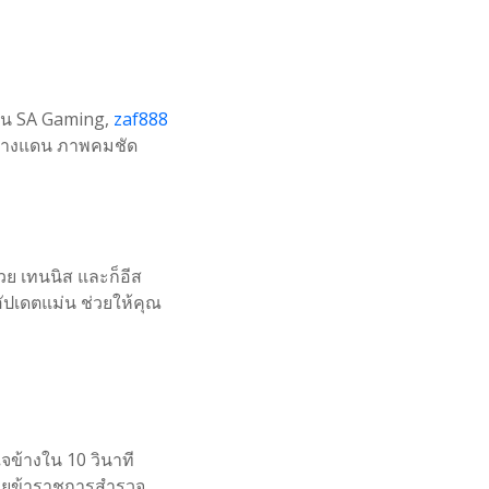
ช่น SA Gaming,
zaf888
ต่างแดน ภาพคมชัด
ย เทนนิส และก็อีส
ัปเดตแม่น ช่วยให้คุณ
ข้างใน 10 วินาที
คอยข้าราชการสำรวจ