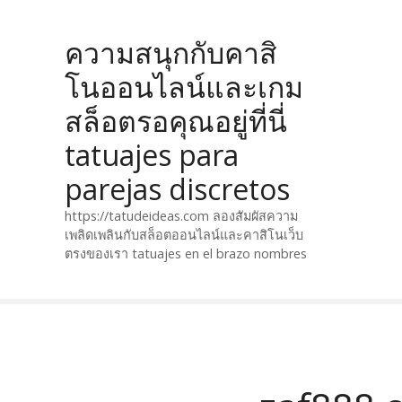
S
k
ความสนุกกับคาสิ
i
p
โนออนไลน์และเกม
t
สล็อตรอคุณอยู่ที่นี่
o
c
tatuajes para
o
parejas discretos
n
t
https://tatudeideas.com ลองสัมผัสความ
e
เพลิดเพลินกับสล็อตออนไลน์และคาสิโนเว็บ
n
ตรงของเรา tatuajes en el brazo nombres
t