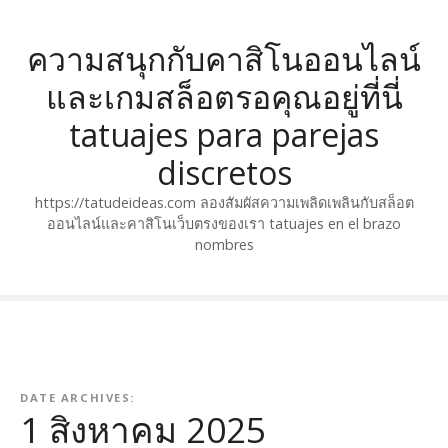
S
k
ความสนุกกับคาสิโนออนไลน์
i
p
และเกมสล็อตรอคุณอยู่ที่นี่
t
tatuajes para parejas
o
c
discretos
o
n
https://tatudeideas.com ลองสัมผัสความเพลิดเพลินกับสล็อต
ออนไลน์และคาสิโนเว็บตรงของเรา tatuajes en el brazo
t
nombres
e
n
t
DATE ARCHIVES:
1 สิงหาคม 2025