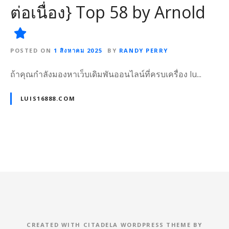
ต่อเนื่อง} Top 58 by Arnold
POSTED ON
1 สิงหาคม 2025
BY
RANDY PERRY
ถ้าคุณกำลังมองหาเว็บเดิมพันออนไลน์ที่ครบเครื่อง lu...
LUIS16888.COM
CREATED WITH CITADELA WORDPRESS THEME BY