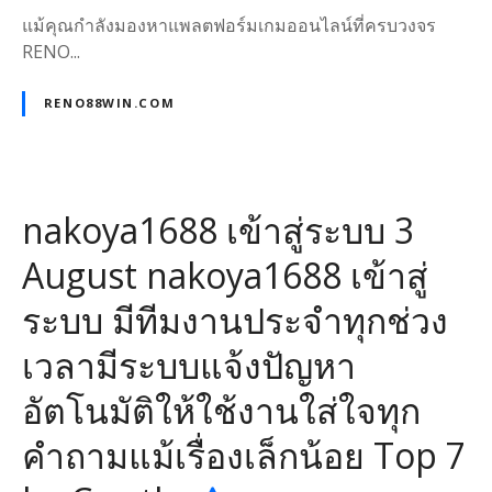
แม้คุณกำลังมองหาแพลตฟอร์มเกมออนไลน์ที่ครบวงจร
RENO...
RENO88WIN.COM
nakoya1688 เข้าสู่ระบบ 3
August nakoya1688 เข้าสู่
ระบบ มีทีมงานประจำทุกช่วง
เวลามีระบบแจ้งปัญหา
อัตโนมัติให้ใช้งานใส่ใจทุก
คำถามแม้เรื่องเล็กน้อย Top 7