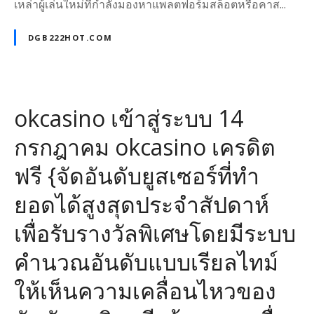
เหล่าผู้เล่นใหม่ที่กำลังมองหาแพลตฟอร์มสล็อตหรือคาส...
DGB222HOT.COM
okcasino เข้าสู่ระบบ 14
กรกฎาคม okcasino เครดิต
ฟรี {จัดอันดับยูสเซอร์ที่ทำ
ยอดได้สูงสุดประจำสัปดาห์
เพื่อรับรางวัลพิเศษโดยมีระบบ
คำนวณอันดับแบบเรียลไทม์
ให้เห็นความเคลื่อนไหวของ