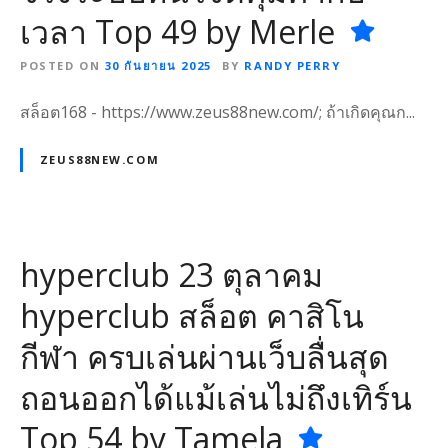
เวลา Top 49 by Merle
POSTED ON
30 กันยายน 2025
BY
RANDY PERRY
สล็อต168 - https://www.zeus88new.com/; ถ้าเกิดคุณก...
ZEUS88NEW.COM
hyperclub 23 ตุลาคม
hyperclub สล็อต คาสิโน
กีฬา ครบเล่นผ่านเว็บลื่นสุด
ถอนออกได้แม้เล่นไม่ถึงเทิร์น
Top 54 by Tamela