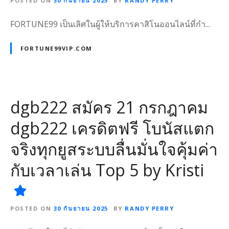
POSTED ON
30 กันยายน 2025
BY
RANDY PERRY
FORTUNE99 เป็นเลิศในผู้ให้บริการคาสิโนออนไลน์ที่กำ...
FORTUNE99VIP.COM
dgb222 สมัคร 21 กรกฎาคม
dgb222 เครดิตฟรี โบนัสแตก
จริงทุกยูสระบบลื่นมั่นใจคุ้มค่า
กับเวลาเล่น Top 5 by Kristi
POSTED ON
30 กันยายน 2025
BY
RANDY PERRY