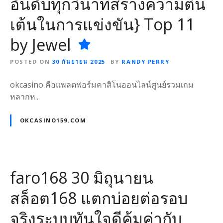
อันดับทุกวินาทีสร้างความตื่น
เต้นในการแข่งขัน} Top 11
by Jewel
POSTED ON
30 กันยายน 2025
BY
RANDY PERRY
okcasino คือแพลตฟอร์มคาสิโนออนไลน์ศูนย์รวมเกม
หลากห...
OKCASINO159.COM
faro168 30 มิถุนายน
สล็อต168 แตกบ่อยต่อรอบ
จริงระบบทันใจดีคุ้มค่ากับ