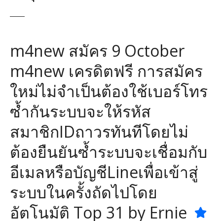
m4new สมัคร 9 October
m4new เครดิตฟรี การสมัคร
ใหม่ไม่จำเป็นต้องใช้เบอร์โทร
ซ้ำกันระบบจะให้รหัส
สมาชิกIDถาวรทันทีโดยไม่
ต้องยืนยันซ้ำระบบจะเชื่อมกับ
อีเมลหรือบัญชีLineเพื่อเข้าสู่
ระบบในครั้งถัดไปโดย
อัตโนมัติ Top 31 by Ernie