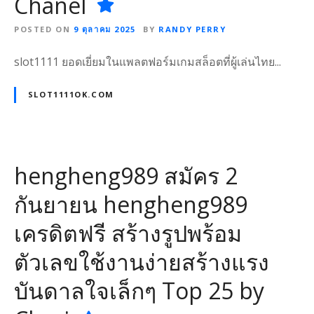
Chanel
POSTED ON
9 ตุลาคม 2025
BY
RANDY PERRY
slot1111 ยอดเยี่ยมในแพลตฟอร์มเกมสล็อตที่ผู้เล่นไทย...
SLOT1111OK.COM
hengheng989 สมัคร 2
กันยายน hengheng989
เครดิตฟรี สร้างรูปพร้อม
ตัวเลขใช้งานง่ายสร้างแรง
บันดาลใจเล็กๆ Top 25 by