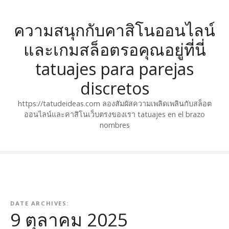
S
k
ความสนุกกับคาสิโนออนไลน์
i
p
และเกมสล็อตรอคุณอยู่ที่นี่
t
tatuajes para parejas
o
c
discretos
o
n
https://tatudeideas.com ลองสัมผัสความเพลิดเพลินกับสล็อต
ออนไลน์และคาสิโนเว็บตรงของเรา tatuajes en el brazo
t
nombres
e
n
t
DATE ARCHIVES:
9 ตุลาคม 2025