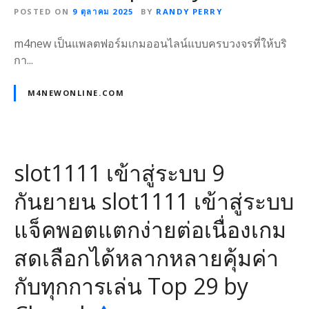
POSTED ON
9 ตุลาคม 2025
BY
RANDY PERRY
m4new เป็นแพลตฟอร์มเกมออนไลน์แบบครบวงจรที่ให้บริ
กา...
M4NEWONLINE.COM
slot1111 เข้าสู่ระบบ 9
กันยายน slot1111 เข้าสู่ระบบ
แจ็คพอตแตกง่ายต่อเนื่องเกม
สดเลือกได้หลากหลายคุ้มค่า
กับทุกการเล่น Top 29 by