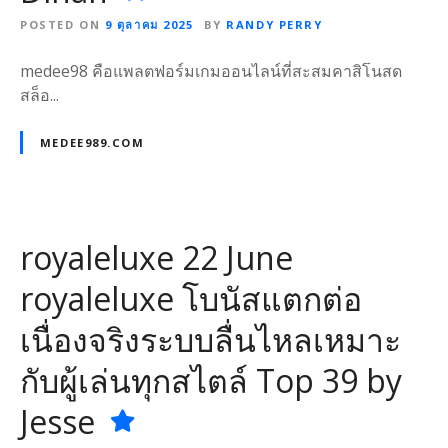
POSTED ON
9 ตุลาคม 2025
BY
RANDY PERRY
medee98 คือแพลตฟอร์มเกมออนไลน์ที่สะสมคาสิโนสด
สล็อ...
MEDEE989.COM
royaleluxe 22 June
royaleluxe โบนัสแตกต่อ
เนื่องจริงระบบลื่นไหลเหมาะ
กับผู้เล่นทุกสไตล์ Top 39 by
Jesse