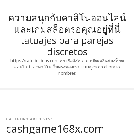
S
k
ความสนุกกับคาสิโนออนไลน์
i
p
และเกมสล็อตรอคุณอยู่ที่นี่
t
tatuajes para parejas
o
c
discretos
o
n
https://tatudeideas.com ลองสัมผัสความเพลิดเพลินกับสล็อต
ออนไลน์และคาสิโนเว็บตรงของเรา tatuajes en el brazo
t
nombres
e
n
t
CATEGORY ARCHIVES:
cashgame168x.com