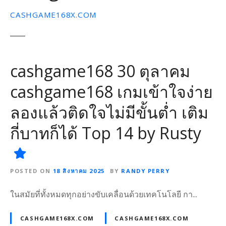
CASHGAME168X.COM
cashgame168 30 ตุลาคม
cashgame168 เกมเข้าใจง่าย
ลองแล้วติดใจไม่มีขั้นต่ำ เติม
กี่บาทก็ได้ Top 14 by Rusty
POSTED ON
18 สิงหาคม 2025
BY
RANDY PERRY
ในสมัยที่ทั้งหมดทุกอย่างขับเคลื่อนด้วยเทคโนโลยี กา...
CASHGAME168X.COM
CASHGAME168X.COM