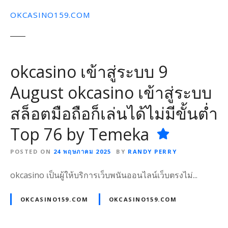
OKCASINO159.COM
okcasino เข้าสู่ระบบ 9
August okcasino เข้าสู่ระบบ
สล็อตมือถือก็เล่นได้ไม่มีขั้นต่ำ
Top 76 by Temeka
POSTED ON
24 พฤษภาคม 2025
BY
RANDY PERRY
okcasino เป็นผู้ให้บริการเว็บพนันออนไลน์เว็บตรงไม่...
OKCASINO159.COM
OKCASINO159.COM