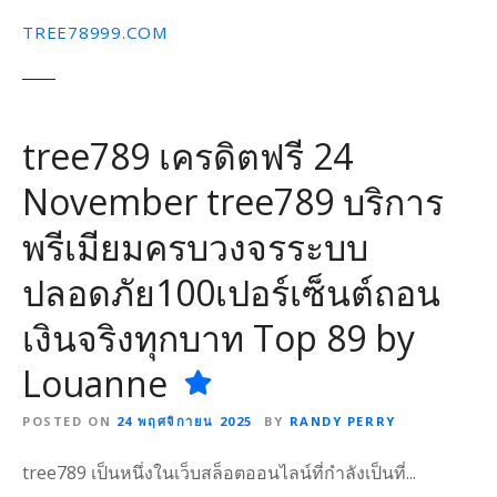
TREE78999.COM
tree789 เครดิตฟรี 24
November tree789 บริการ
พรีเมียมครบวงจรระบบ
ปลอดภัย100เปอร์เซ็นต์ถอน
เงินจริงทุกบาท Top 89 by
Louanne
POSTED ON
24 พฤศจิกายน 2025
BY
RANDY PERRY
tree789 เป็นหนึ่งในเว็บสล็อตออนไลน์ที่กำลังเป็นที่...