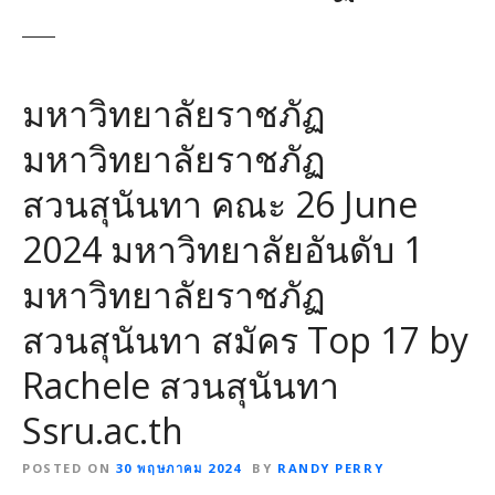
มหาวิทยาลัยราชภัฏ
มหาวิทยาลัยราชภัฏ
สวนสุนันทา คณะ 26 June
2024 มหาวิทยาลัยอันดับ 1
มหาวิทยาลัยราชภัฏ
สวนสุนันทา สมัคร Top 17 by
Rachele สวนสุนันทา
Ssru.ac.th
POSTED ON
30 พฤษภาคม 2024
BY
RANDY PERRY